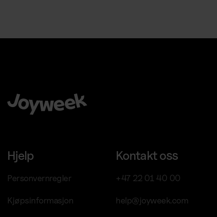
Å velge Joyweek som en komplett leverandør er en trygg,
enkel og smart ide for virksomheten din.
Hjelp
Kontakt oss
Personvernregler
+47 22 01 40 00
Chat med oss för support
Kjøpsinformasjon
help@joyweek.com