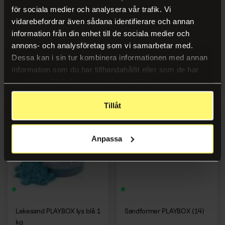
för sociala medier och analysera vår trafik. Vi
vidarebefordrar även sådana identifierare och annan
Leke GRAFIX Yo-Yo m/lys
Lekesand PLAYBOX fiolett 1
information från din enhet till de sociala medier och
kg
annons- och analysföretag som vi samarbetar med.
Dessa kan i sin tur kombinera informationen med annan
information som du har tillhandahållit eller som de har
Logg inn
Logg inn
samlat in när du har använt deras tjänster.
Tillåt
Anpassa
Lekesand PLAYBOX lys blå 1
Sandformer PLAYBOX (14)
kg