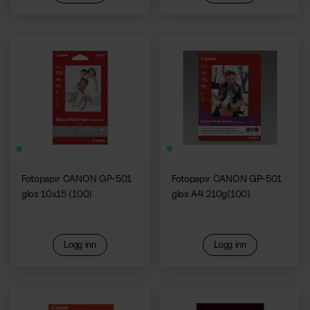
Forbruk
Bemanning
Forbruksvarer
Bemanning
Mensbeskyttelse
Vaktmester
Profilprodukter
Resepsjonist
Trykksaker
Andre tjenester
Fotopapir CANON GP-501
Fotopapir CANON GP-501
Alle våre kontortjenester
Forbruksvarer
glos 10x15 (100)
glos A4 210g(100)
Se alle tjenester samlet på én side
Bud
Alarm & Sikkerhet
Logg inn
Logg inn
Support
Kaffemaskiner