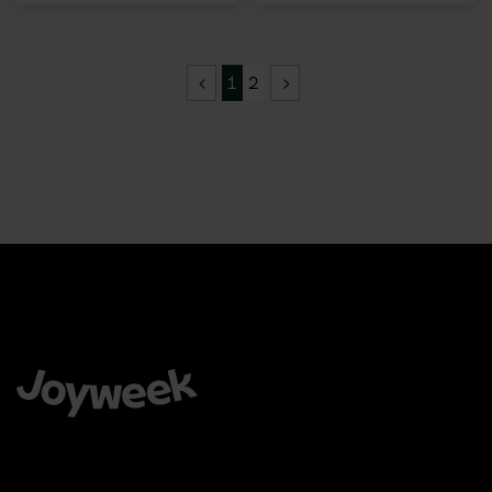
1
2
Å velge Joyweek som en komplett leverandør er en trygg,
enkel og smart ide for virksomheten din.