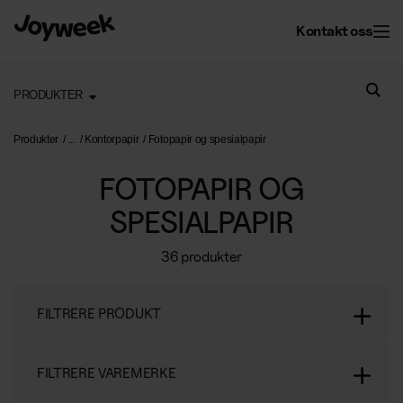
Kontakt oss
PRODUKTER
Kontor
Produkter
Kontorpapir
Fotopapir og spesialpapir
FOTOPAPIR OG
Eiendom
Kontorservice
SPESIALPAPIR
Kontorrenhold
Om Joyweek
36 produkter
Vedlikehold
Kontorflytting
Ytre eiendomsservice
Inngangsmatter
FILTRERE PRODUKT
Nettbutikk
Les mer om oss
Vintertjenester
Kontorplanter
Om Joyweek
Stell av grøntarealer
Gjenvinning på kontoret
NO
FILTRERE VAREMERKE
Logg på
Kontakt
Drift av kontorsfellesskap