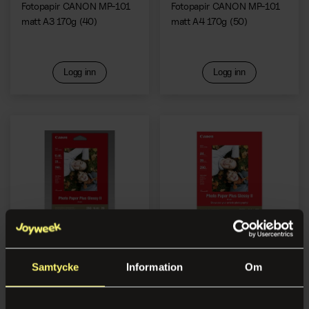
Fotopapir CANON MP-101
Fotopapir CANON MP-101
matt A3 170g (40)
matt A4 170g (50)
Logg inn
Logg inn
Fotopapir CANON PP-201 II
Fotopapir CANON PP-201 II
Samtycke
Information
Om
gl 13x18 (20)
gloss A4 (20)