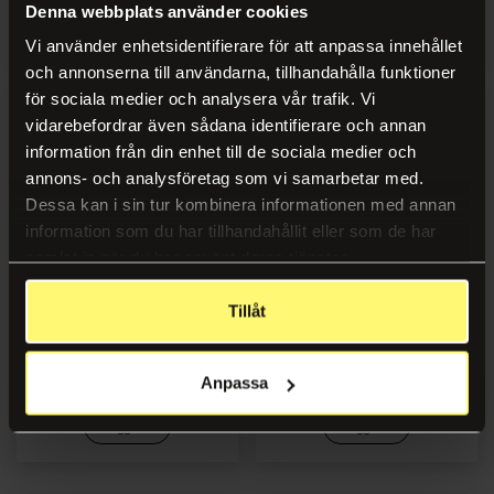
Denna webbplats använder cookies
Logg inn
Logg inn
Vi använder enhetsidentifierare för att anpassa innehållet
och annonserna till användarna, tillhandahålla funktioner
för sociala medier och analysera vår trafik. Vi
vidarebefordrar även sådana identifierare och annan
information från din enhet till de sociala medier och
annons- och analysföretag som vi samarbetar med.
Dessa kan i sin tur kombinera informationen med annan
information som du har tillhandahållit eller som de har
samlat in när du har använt deras tjänster.
Tillåt
Fotopapir CANON PT-101
Fotopapir CANON SG-201
Pro Plat A4 (20)
10x15 260g (50)
Anpassa
Logg inn
Logg inn