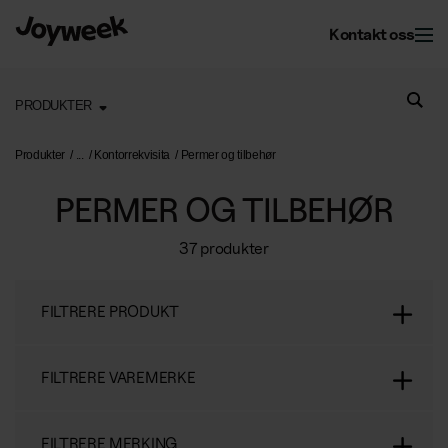
Kontakt oss
PRODUKTER
Kontor
Produkter
Kontorrekvisita
Permer og tilbehør
PERMER OG TILBEHØR
Eiendom
Kontorservice
37 produkter
Kontorrenhold
Om Joyweek
Vedlikehold
Kontorflytting
FILTRERE PRODUKT
Ytre eiendomsservice
Inngangsmatter
Nettbutikk
Les mer om oss
Vintertjenester
Kontorplanter
FILTRERE VAREMERKE
Om Joyweek
Stell av grøntarealer
Gjenvinning på kontoret
NO
Logg på
FILTRERE MERKING
Kontakt
Drift av kontorsfellesskap