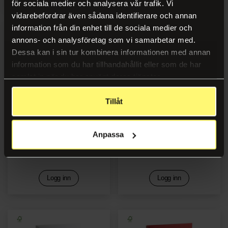
för sociala medier och analysera vår trafik. Vi
vidarebefordrar även sådana identifierare och annan
information från din enhet till de sociala medier och
annons- och analysföretag som vi samarbetar med.
Dessa kan i sin tur kombinera informationen med annan
information som du har tillhandahållit eller som de har
samlat in när du har använt deras tjänster.
Tillåt
Ringperm EXACOMPTA A4
Ringperm EXACOMPTA A4
Anpassa
25/40mm 2R blå
25/40mm 2R grønn
Logg inn
Logg inn