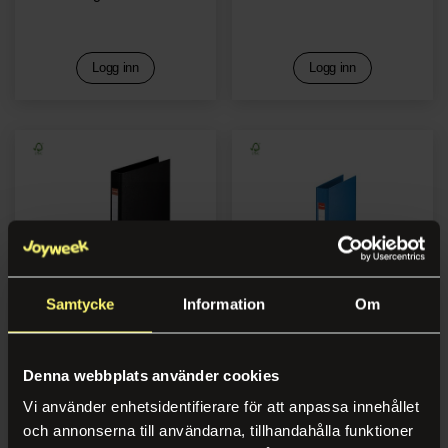
Logg inn
Logg inn
Samtycke
Information
Om
Ringperm ESSELTE A4
Ringperm ESSELTE A5
25mm 2R sort
25mm 2R blå
Denna webbplats använder cookies
Vi använder enhetsidentifierare för att anpassa innehållet
och annonserna till användarna, tillhandahålla funktioner
Logg inn
Logg inn