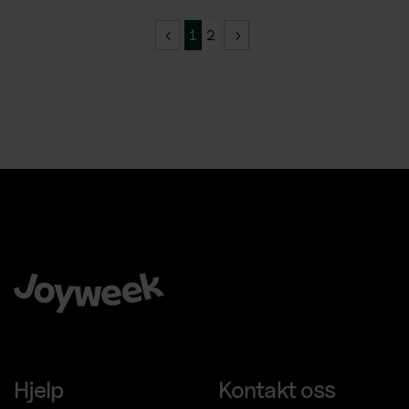
1
2
Å velge Joyweek som en komplett leverandør er en trygg,
Chat med oss för support
enkel og smart ide for virksomheten din.
Hjelp
Kontakt oss