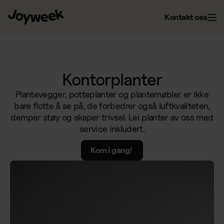
Kontakt oss
Kontor
Kontorplanter
Plantevegger, potteplanter og plantemøbler er ikke
Eiendom
Kontorservice
bare flotte å se på, de forbedrer også luftkvaliteten,
demper støy og skaper trivsel. Lei planter av oss med
Kontorrenhold
service inkludert.
Om Joyweek
Vedlikehold
Kontorflytting
Kom i gang!
Ytre eiendomsservice
Inngangsmatter
Nettbutikk
Les mer om oss
Vintertjenester
Kontorplanter
Om Joyweek
Stell av grøntarealer
Gjenvinning på kontoret
NO
Logg på
Kontakt
Drift av kontorsfellesskap