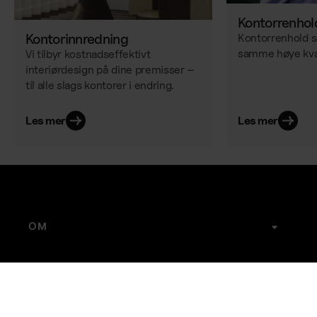
Kontorrenhol
Kontorinnredning
Kontorrenhold 
samme høye kval
Vi tilbyr kostnadseffektivt
interiørdesign på dine premisser –
til alle slags kontorer i endring.
Les mer
Les mer
OM
Om Joyweek
Karriere
Kontakt
Nettbutikk