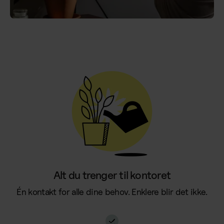
Bemanning
Forbruksvarer
Bemanning
Mensbeskyttelse
Vaktmester
Profilprodukter
Resepsjonist
Trykksaker
Andre tjenester
Alle våre kontortjenester
Forbruksvarer
Se alle tjenester samlet på én side
Bud
Support
Alarm & Sikkerhet
Kaffemaskiner
Alt du trenger til kontoret
Én kontakt for alle dine behov. Enklere blir det ikke.