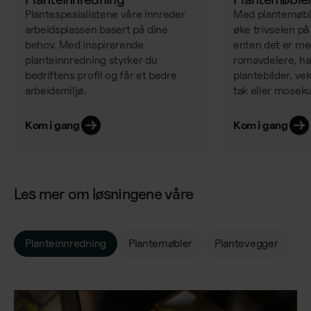
Plantespesialistene våre innreder
Med plantemøbl
arbeidsplassen basert på dine
øke trivselen p
behov. Med inspirerende
enten det er m
planteinnredning styrker du
romavdelere, h
bedriftens profil og får et bedre
plantebilder, ve
arbeidsmiljø.
tak eller mosek
Kom i gang
Kom i gang
Les mer om løsningene våre
Planteinnredning
Plantemøbler
Plantevegger