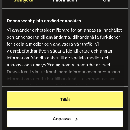
Samtycke
Information
Om
inkludert! Vi tar
vare på plantene
Denna webbplats använder cookies
Vi använder enhetsidentifierare för att anpassa innehållet
dine og bytter ut
och annonserna till användarna, tillhandahålla funktioner
för sociala medier och analysera vår trafik. Vi
de som ikke har
vidarebefordrar även sådana identifierare och annan
information från din enhet till de sociala medier och
det så bra – så du
annons- och analysföretag som vi samarbetar med.
Dessa kan i sin tur kombinera informationen med annan
kan ha det bra i
information som du har tillhandahållit eller som de har
samlat in när du har använt deras tjänster.
grønne
Tillåt
omgivelser.
Anpassa
Service og garanti