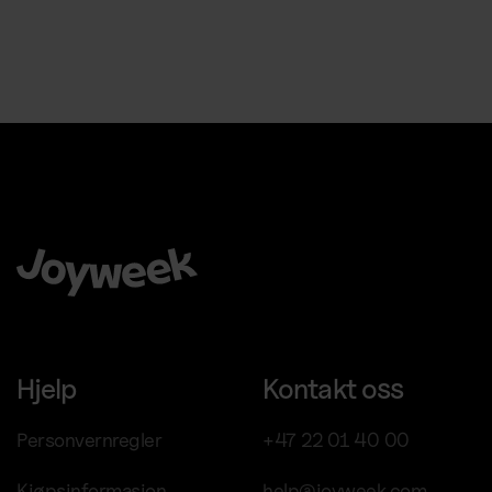
Å velge Joyweek som en komplett leverandør er en trygg,
enkel og smart ide for virksomheten din.
Hjelp
Kontakt oss
Personvernregler
+47 22 01 40 00
Chat med oss för support
Kjøpsinformasjon
help@joyweek.com