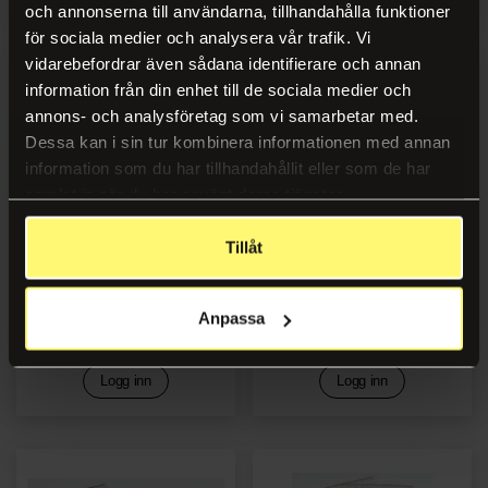
och annonserna till användarna, tillhandahålla funktioner
för sociala medier och analysera vår trafik. Vi
vidarebefordrar även sådana identifierare och annan
information från din enhet till de sociala medier och
annons- och analysföretag som vi samarbetar med.
Dessa kan i sin tur kombinera informationen med annan
information som du har tillhandahållit eller som de har
samlat in när du har använt deras tjänster.
Tillåt
Lynlåspose 230x320 u/felt
Lynlåspose 250x350 u/felt
hull (100)
(100)
Anpassa
Logg inn
Logg inn