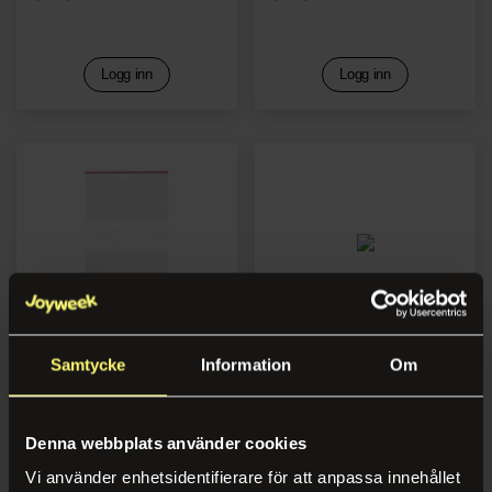
Logg inn
Logg inn
Samtycke
Information
Om
Lynlåspose 200x300mm
Lynlåspose 230x320 m/felt
m/felt hull (100)
hull (100)
Denna webbplats använder cookies
Logg inn
Logg inn
Vi använder enhetsidentifierare för att anpassa innehållet