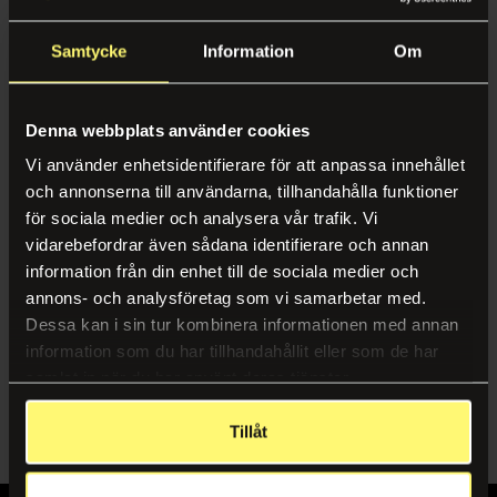
Swedish
SORTER ETTER
Pauseløsninger
Karriere
Samtycke
Information
Om
Service & Trivsel
Kaffe & Kaffemaskiner
Miljø
Relevanse
Renhold
Vanndispensere
Case
Navn A-Å
Denna webbplats använder cookies
Gjenvinning
Fruktkurver
Vi använder enhetsidentifierare för att anpassa innehållet
Nyheter & Inspirasjon
Navn Å-A
och annonserna till användarna, tillhandahålla funktioner
Planter
Sertifikater, Rapporter og Retningslinjer
för sociala medier och analysera vår trafik. Vi
Produsent A-Å
Interiørdesign & Moro
Inngangsmatter
vidarebefordrar även sådana identifierare och annan
Produsent Å-A
information från din enhet till de sociala medier och
Kontorinnredning
Følg os
annons- och analysföretag som vi samarbetar med.
Mat & Drikke
Spill & Moro
Dessa kan i sin tur kombinera informationen med annan
LinkedIn
information som du har tillhandahållit eller som de har
Kaffe & Kaffemaskiner
Instagram
samlat in när du har använt deras tjänster.
Bemanning
Catering
Tillåt
Bemanning
Vanndispensere
Mobil vaktmester
Fruktkurver