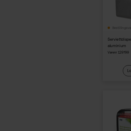
Bestillingsva
Serviettdis
aluminium
Varenr 129799
Lo