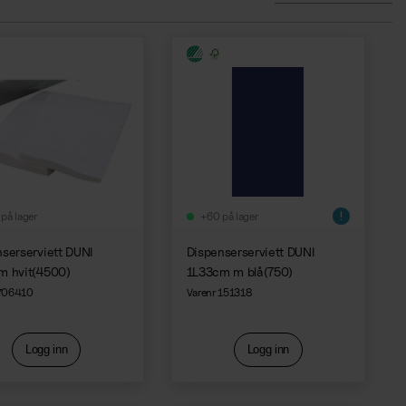
på lager
+60 på lager
serserviett DUNI
Dispenserserviett DUNI
m hvit(4500)
1L33cm m blå(750)
 706410
Varenr 151318
Logg inn
Logg inn