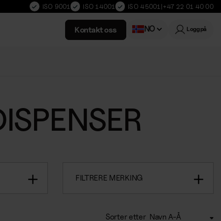
ISO 9001
ISO 14001
ISO 45001
|
+47 22 01 40 00
NO
Kontakt oss
Logg på
Swedish
DISPENSER
FILTRERE MERKING
Sorter etter
Navn A-Å