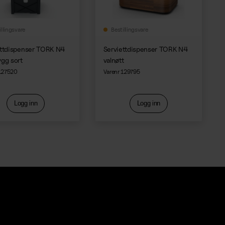
illingsvare
Bestillingsvare
ettdispenser TORK N4
Serviettdispenser TORK N4
gg sort
valnøtt
 127520
Varenr 129795
Logg inn
Logg inn