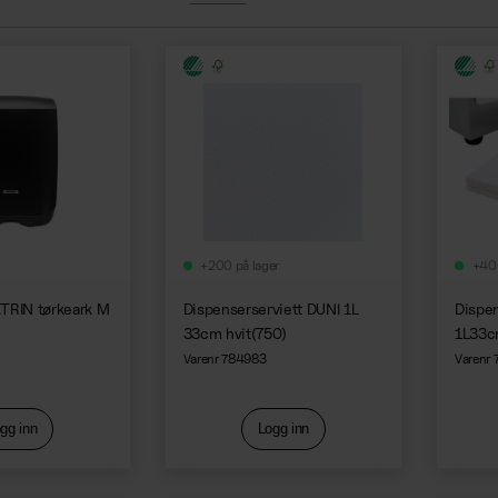
+200 på lager
+40 
TRIN tørkeark M
Dispenserserviett DUNI 1L
Dispen
33cm hvit(750)
1L33c
Varenr 784983
Varenr
gg inn
Logg inn