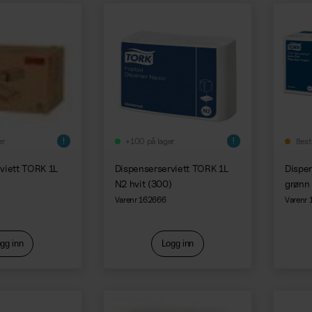
er
+100 på lager
Best
viett TORK 1L
Dispenserserviett TORK 1L
Dispe
)
N2 hvit (300)
grønn
Varenr 162666
Varenr
gg inn
Logg inn