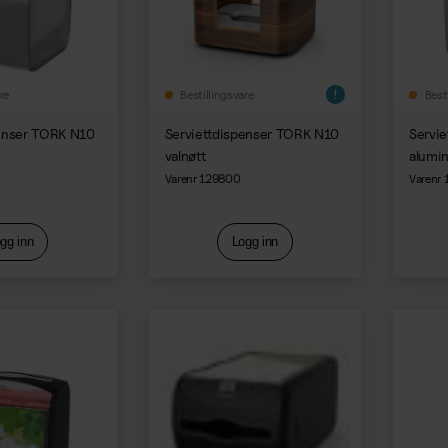
re
Bestillingsvare
Best
penser TORK N10
Serviettdispenser TORK N10
Servi
valnøtt
alumi
Varenr 129800
Varenr
gg inn
Logg inn