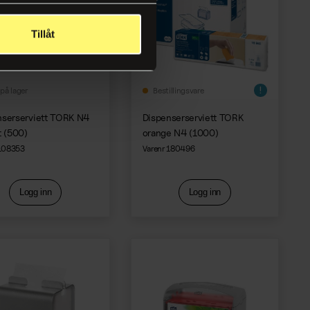
Tillåt
på lager
Bestillingsvare
nserserviett TORK N4
Dispenserserviett TORK
t (500)
orange N4 (1000)
 108353
Varenr 180496
Logg inn
Logg inn