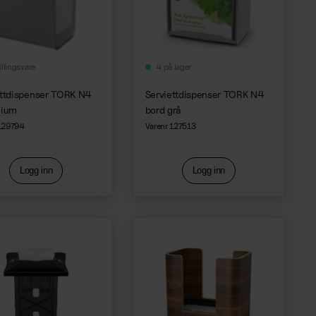
illingsvare
4 på lager
ettdispenser TORK N4
Serviettdispenser TORK N4
nium
bord grå
 129794
Varenr 127513
Logg inn
Logg inn