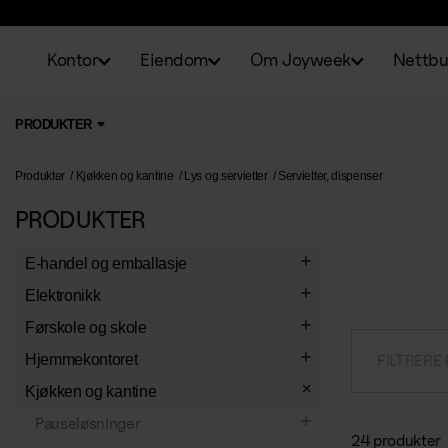
Kontor
Eiendom
Om Joyweek
Nettbu
PRODUKTER
Produkter
Kjøkken og kantine
Lys og servietter
Servietter, dispenser
PRODUKTER
E-handel og emballasje
Emballasje
Elektronikk
E-handelsemballasje
Etiketter
Belysning
Førskole og skole
Vakumpose
Bokstav- og talletiketter
Konvolutter
Kontorlamper
Kontormaskiner
Skolemateriell
Hjemmekontoret
FILTRERE
Lynlåsposer
Dekoretiketter
Spesialkonvolutter
Lysrør
Makuleringsmaskiner
Elektrisk tilbehør
Arbeidsbøker
Formningsprodukter
Arbeidstoler
Kjøkken og kantine
Emballasjetape
Standardetiketter
Konvolutter
Lyspærer
Skjæremaskiner
Grenkontakter
Skrivebøker
Maling og maletilbehør
Verkstedsmateriell
Ergonomi
Pauseløsninger
24 produkter