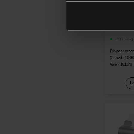
+100 på lag
Dispenserse
2L hvit (100
Varenr 101878
Lo