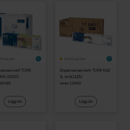
illingsvare
Bestillingsvare
nserserviett TORK
Dispenserserviett TORK N10
 N4 (1000)
1L hvit(1125)
 180495
Varenr 129792
Logg inn
Logg inn