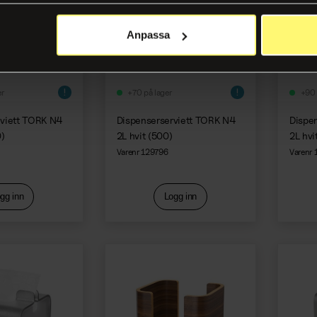
Anpassa
er
+70 på lager
+90 
rviett TORK N4
Dispenserserviett TORK N4
Dispe
0)
2L hvit (500)
2L hvi
Varenr 129796
Varenr
gg inn
Logg inn