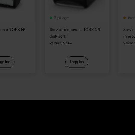
5 på lager
Best
penser TORK N4
Serviettdispenser TORK N4
Servi
disk sort
inneby
Varenr 127514
Varenr
gg inn
Logg inn