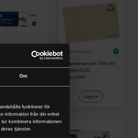
 på lager
Bestillingsvare
nserserviett TORK N4
Dispenserserviett TORK N4
t (1125)
1L natur(1125)
Om
 108352
Varenr 129797
Logg inn
Logg inn
andahålla funktioner för
n information från din enhet
 tur kombinera informationen
deras tjänster.