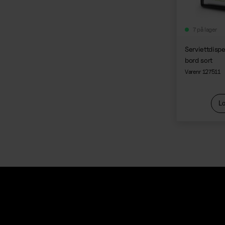
7 på lager
Serviettdis
bord sort
Varenr 127511
Lo