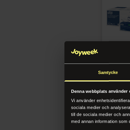
Xerox
Samsung
Xerox
Øvrig
+20 på lager
Dispenserse
2L hvit (500)
Samtycke
Varenr 129798
Denna webbplats använder 
Lo
Vi använder enhetsidentifierar
sociala medier och analysera 
till de sociala medier och a
med annan information som du 