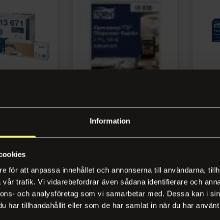
+20 på lager
+100
rviett TORK N10
Dispenserserviett TORK N14
Dispe
2L hvit (720)
1L hvi
Information
Varenr 212885
Varenr
cookies
gg inn
Logg inn
e för att anpassa innehållet och annonserna till användarna, tillh
vår trafik. Vi vidarebefordrar även sådana identifierare och anna
nnons- och analysföretag som vi samarbetar med. Dessa kan i sin
har tillhandahållit eller som de har samlat in när du har använt 