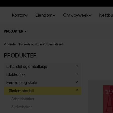
Kontor
Eiendom
Om Joyweek
Nettbu
PRODUKTER
Produkter
Førskole og skole
Skolemateriell
PRODUKTER
E-handel og emballasje
Emballasje
Elektronikk
E-handelsemballasje
Etiketter
Belysning
Førskole og skole
Vakumpose
Bokstav- og talletiketter
Konvolutter
Kontorlamper
Kontormaskiner
Skolemateriell
Lynlåsposer
Dekoretiketter
Spesialkonvolutter
Lysrør
Makuleringsmaskiner
Elektrisk tilbehør
Arbeidsbøker
Emballasjetape
Standardetiketter
Konvolutter
Lyspærer
Skjæremaskiner
Grenkontakter
Skrivebøker