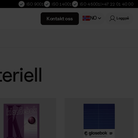
ISO 9001
ISO 14001
ISO 45001
|
+47 22 01 40 00
NO
Kontakt oss
Logg på
Swedish
riell