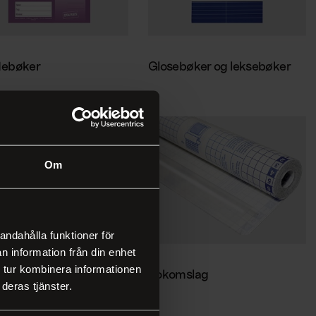
debøker
Glosebøker og leksebøker
Om
andahålla funktioner för
n information från din enhet
 tur kombinera informationen
menspapir
Bokomslag
deras tjänster.