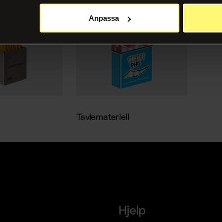
Anpassa
Tavlemateriell
Hjelp