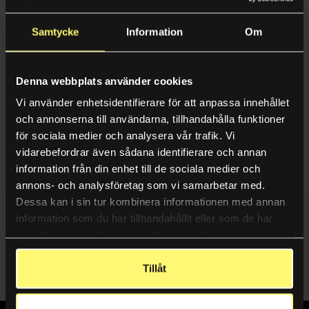
Swedish
Pauseløsninger
Karriere
Samtycke
Information
Om
Service & Trivsel
Kaffe & Kaffemaskiner
Miljø
Renhold
Vanndispensere
Case
Denna webbplats använder cookies
Gjenvinning
Fruktkurver
Vi använder enhetsidentifierare för att anpassa innehållet
Nyheter & Inspirasjon
och annonserna till användarna, tillhandahålla funktioner
Planter
Sertifikater, Rapporter og Retningslinjer
för sociala medier och analysera vår trafik. Vi
Interiørdesign & Moro
Inngangsmatter
vidarebefordrar även sådana identifierare och annan
information från din enhet till de sociala medier och
Verneutstyr
Kontorinnredning
Følg os
annons- och analysföretag som vi samarbetar med.
Mat & Drikke
Spill & Moro
Dessa kan i sin tur kombinera informationen med annan
LinkedIn
information som du har tillhandahållit eller som de har
Kaffe & Kaffemaskiner
Instagram
samlat in när du har använt deras tjänster.
Bemanning
Catering
Tillåt
Bemanning
Vanndispensere
Mobil vaktmester
Fruktkurver