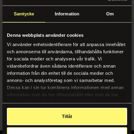
Swedish
SORTER ETTER
Pauseløsninger
Karriere
Samtycke
Information
Om
Service & Trivsel
Kaffe & Kaffemaskiner
Miljø
Relevanse
Renhold
Vanndispensere
Case
Navn A-Å
Denna webbplats använder cookies
Gjenvinning
Fruktkurver
Vi använder enhetsidentifierare för att anpassa innehållet
Nyheter & Inspirasjon
Navn Å-A
och annonserna till användarna, tillhandahålla funktioner
Planter
Sertifikater, Rapporter og Retningslinjer
för sociala medier och analysera vår trafik. Vi
Produsent A-Å
Interiørdesign & Moro
Inngangsmatter
vidarebefordrar även sådana identifierare och annan
Produsent Å-A
information från din enhet till de sociala medier och
Kontorinnredning
Følg os
annons- och analysföretag som vi samarbetar med.
Mat & Drikke
Spill & Moro
Dessa kan i sin tur kombinera informationen med annan
LinkedIn
information som du har tillhandahållit eller som de har
Kaffe & Kaffemaskiner
Instagram
samlat in när du har använt deras tjänster.
Bemanning
Catering
Tillåt
Bemanning
Vanndispensere
Mobil vaktmester
Fruktkurver